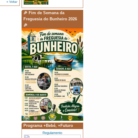
« Voltar
·
Fim de Semana da Freguesia do
Bunheiro
🎉 Fim de Semana da
Freguesia do Bunheiro 2026
🎉
·
Está de volta a 6.ª Edição da Corrida
de Carrinhos de Mão! 🛞🏃
·
Solteiros vs Casados
·
Torneio de Malha - 8/Ago
Programa +Bebé, +Futuro
Regulamento