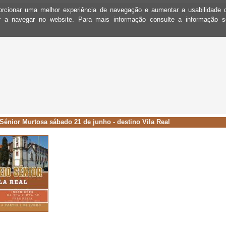
oporcionar uma melhor experiência de navegação e aumentar a usabilidad
ar a navegar no website. Para mais informação consulte a informação 
Sénior Murtosa sábado 21 de junho - destino Vila Real