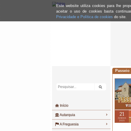
Este website utiliza cookies para lhe pr
aceitar o uso de cookies basta continu
Privacidade e Política de cookies
do site.
Passeio 
Início
Autarquia
A Freguesia