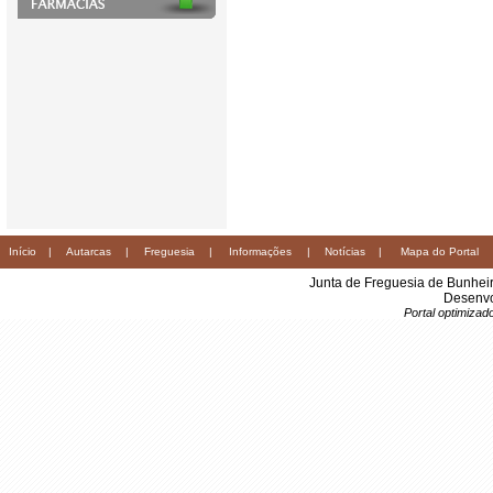
Início
|
Autarcas
|
Freguesia
|
Informações
|
Notícias
|
Mapa do Portal
Junta de Freguesia de Bunhei
Desenvo
Portal optimiza