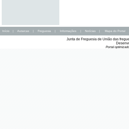
Início
|
Autarcas
|
Freguesia
|
Informações
|
Notícias
|
Mapa do Portal
Junta de Freguesia de União das fregu
Desenvo
Portal optimiza