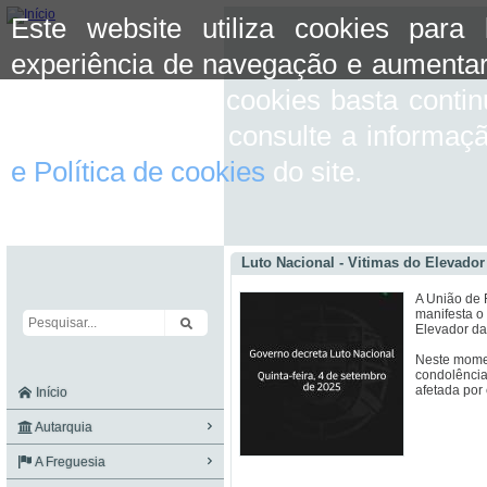
Este website utiliza cookies para
experiência de navegação e aumentar
aceitar o uso de cookies basta conti
mais informação consulte a informaç
e Política de cookies
do site.
Luto Nacional - Vitimas do Elevador
A União de 
manifesta o
Elevador da
Neste momen
condolência
afetada por 
Início
Autarquia
A Freguesia