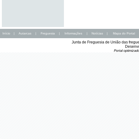
Início
|
Autarcas
|
Freguesia
|
Informações
|
Notícias
|
Mapa do Portal
Junta de Freguesia de União das fregu
Desenvo
Portal optimiza