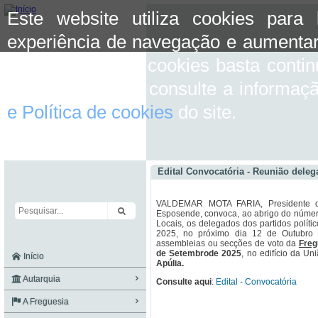
Este website utiliza cookies para
experiência de navegação e aumentar
aceitar o uso de cookies basta conti
mais informação consulte a informaç
e Política de cookies
do site.
Edital Convocatória - Reunião delega
VALDEMAR MOTA FARIA, Presidente da
Esposende, convoca, ao abrigo do número 
Locais, os delegados dos partidos polític
2025, no próximo dia 12 de Outubro
assembleias ou secções de voto da
Freg
de Setembrode 2025
, no edifício da Un
Início
Apúlia.
Autarquia
Consulte aqui
:
Edital - Convocatória
A Freguesia