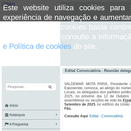
Este website utiliza cookies para
experiência de navegação e aumentar
aceitar o uso de cookies basta conti
mais informação consulte a informaç
e Política de cookies
do site.
Edital Convocatória - Reunião deleg
VALDEMAR MOTA FARIA, Presidente da
Esposende, convoca, ao abrigo do número 
Locais, os delegados dos partidos polític
2025, no próximo dia 12 de Outubro
assembleias ou secções de voto da
Freg
Setembro de 2025
, no edifício da União
Início
Fão.
Autarquia
Consulte Aqui
:
Edital - Convocatória
A Freguesia