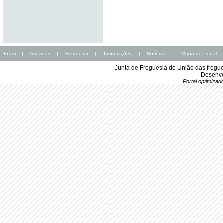
Início
|
Autarcas
|
Freguesia
|
Informações
|
Notícias
|
Mapa do Portal
Junta de Freguesia de União das fregu
Desenvo
Portal optimiza