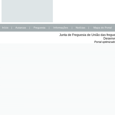
Início
|
Autarcas
|
Freguesia
|
Informações
|
Notícias
|
Mapa do Portal
Junta de Freguesia de União das fregu
Desenvo
Portal optimiza