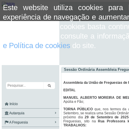
Este website utiliza cookies para
experiência de navegação e aumentar
aceitar o uso de cookies basta conti
mais informação consulte a informaç
e Política de cookies
do site.
Sessão Ordinária Assembleia Fregu
Assembleia da União de Freguesias de 
EDITAL
MANUEL ALBERTO MOREIRA DE ME
Apúlia e Fão;
Início
TORNA PÚBLICO
que, nos termos da a
Autarquia
Setembro, se realiza uma Sessão Ordinár
próximo dia
29 de Setembro de 2025
Freguesias, sito na
Rua Professora I
A Freguesia
TRABALHOS: