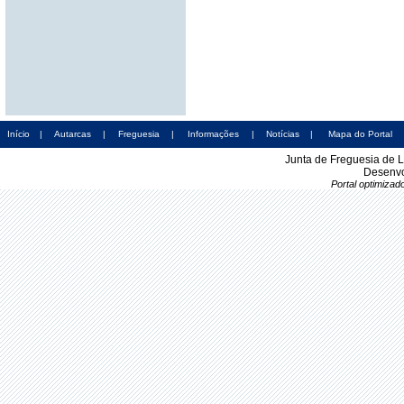
Início
|
Autarcas
|
Freguesia
|
Informações
|
Notícias
|
Mapa do Portal
Junta de Freguesia de 
Desenvo
Portal optimiza