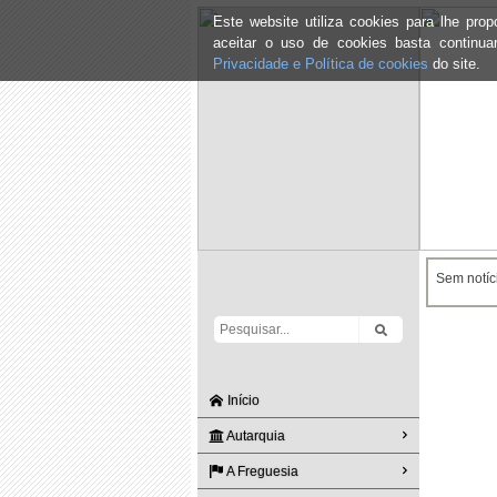
Este website utiliza cookies para lhe pr
aceitar o uso de cookies basta continu
Privacidade e Política de cookies
do site.
Sem notíci
Início
Autarquia
A Freguesia