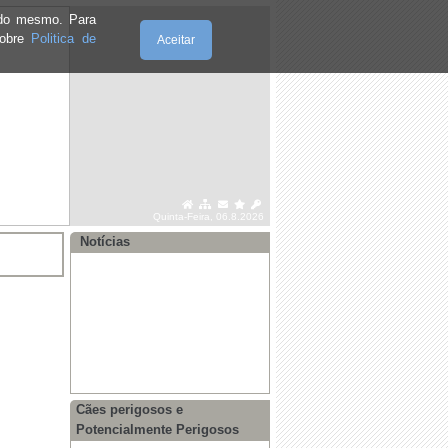
e do mesmo. Para
sobre
Politica de
Aceitar
·
Edital nº 41 Corte de Trânsito
·
Aviso - Plano de Controlo e
Erradicação da Doença de Aujeszky
·
Edital 40/26 Estatuto do Dirigente
Associativo
·
Governo declara situação de alerta no
Quinta-Feira, 06.8.2026
território continental
Notícias
·
Alerta vermelho - saúde pública
·
Prevenção dos efeitos do calor
·
Edital Sessão Ordinária de 29 de
junho 2026
·
Recomendações para dias de
Temperaturas Elevadas
Cães perigosos e
Potencialmente Perigosos