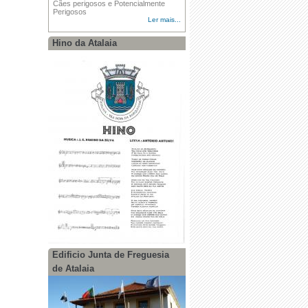
Cães perigosos e Potencialmente
Perigosos
Ler mais...
Hino da Atalaia
Edificio Junta de Freguesia
de Atalaia