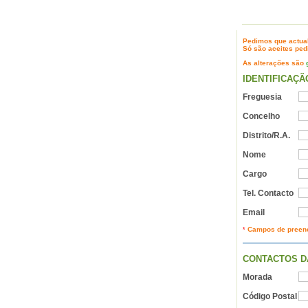
ACTUALIZAÇÕES
Pedimos que actual
Só são aceites ped
As alterações são
IDENTIFICAÇÃ
Freguesia
Concelho
Distrito/R.A.
Nome
Cargo
Tel. Contacto
Email
Campos de preenc
*
CONTACTOS D
Morada
Código Postal