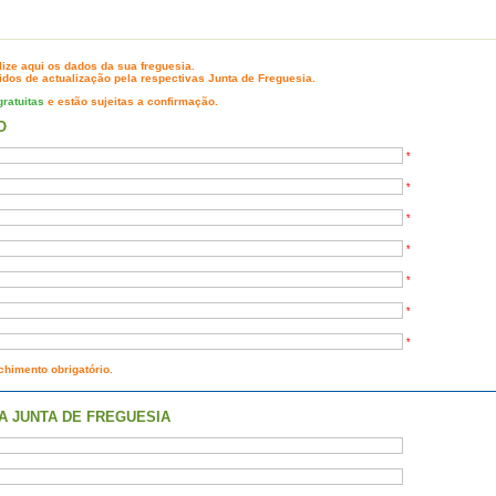
ize aqui os dados da sua freguesia.
idos de actualização pela respectivas Junta de Freguesia
.
gratuitas
e estão sujeitas a confirmação.
O
*
*
*
*
*
*
*
himento obrigatório.
A JUNTA DE FREGUESIA