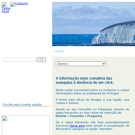
HOME
| PORTUGAL
PESQUISAR
AINDA NÃO TEM SITE?
A informação mais completa das
autaquias à distância de um click.
Neste portal encontrará todos os contactos e outras
informações sobre as autarquias de Portugal.
A forma mais eficaz de divulgar a sua região, sua
cultura e turismo.
Escolha aqui a melhor solução
Aceda ao seu Concelho ou Freguesia através do
JÁ TEM SITE?
mapa interactivo ou das caixas de selecção de:
Distrito » Concelho » Freguesia
Se o mapa interactivo não ficar automáticamente
funcional
clique aqui
para aceder à actualização da
Microsoft e carregue no botão "transferir".