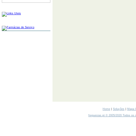
LINKS
FARMÁCIAS
|
|
Home
Soluções
Mapa 
freguesias.pt © 2005/2020 Todos os d