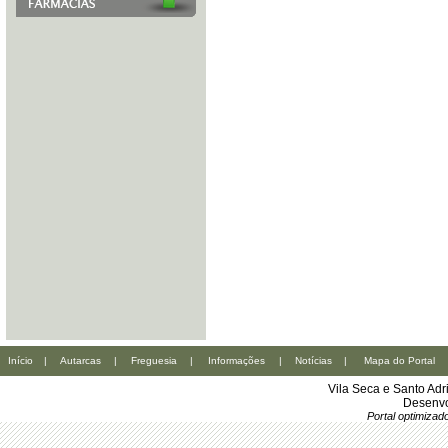
Início
|
Autarcas
|
Freguesia
|
Informações
|
Notícias
|
Mapa do Portal
Vila Seca e Santo Ad
Desenvo
Portal optimiza