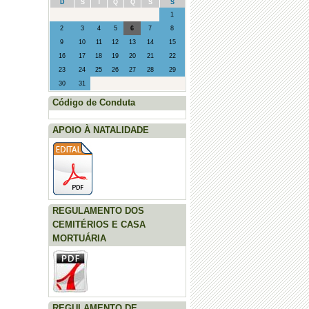
D
S
T
Q
Q
S
S
·
Posto Saúde Móvel - Agosto (Sto.
1
Adrião, Vila Seca e Marmelal)
2
3
4
5
6
7
8
9
10
11
12
13
14
15
16
17
18
19
20
21
22
23
24
25
26
27
28
29
30
31
Código de Conduta
APOIO À NATALIDADE
REGULAMENTO DOS
CEMITÉRIOS E CASA
MORTUÁRIA
REGULAMENTO DE