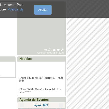
e do mesmo. Para
sobre
Politica de
Aceitar
Quinta-Feira, 06.8.2026
Notícias
·
Posto Saúde Móvel - Marmelal - julho
2026
·
Posto Saúde Móvel - Santo Adrião -
julho 2026
Agenda de Eventos
·
Posto Saúde Móvel - Vila Seca - julho
2026
Agosto 2026