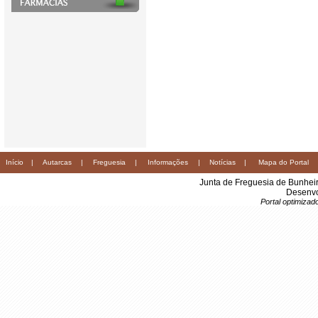
Início
|
Autarcas
|
Freguesia
|
Informações
|
Notícias
|
Mapa do Portal
Junta de Freguesia de Bunhei
Desenvo
Portal optimiza