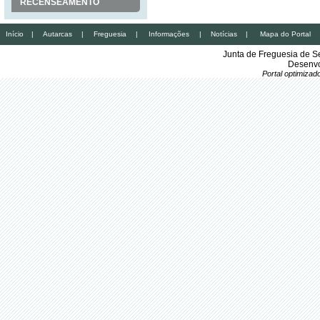
RECENSEAMENTO
Início
|
Autarcas
|
Freguesia
|
Informações
|
Notícias
|
Mapa do Portal
Junta de Freguesia de S
Desenvo
Portal optimiza