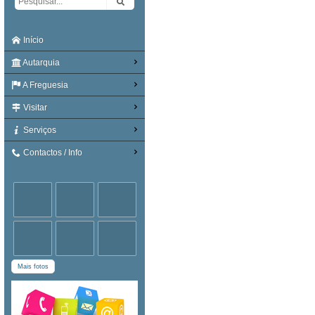
Início
Autarquia
A Freguesia
Visitar
Serviços
Contactos / Info
Mais fotos