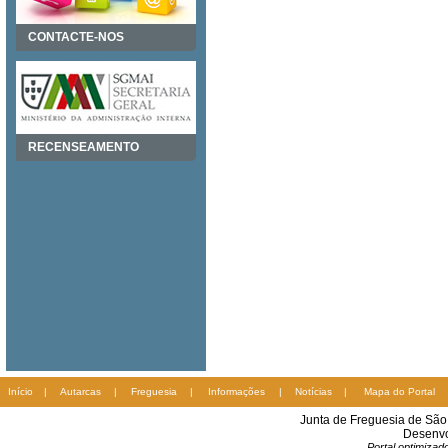
CONTACTE-NOS
RECENSEAMENTO
Início
|
Autarcas
|
Freguesia
|
Informações
|
Notícias
|
Mapa do Portal
Junta de Freguesia de Sã
Desenvo
Portal optimiza