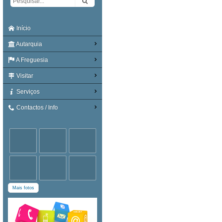
Início
Autarquia
A Freguesia
Visitar
Serviços
Contactos / Info
Mais fotos