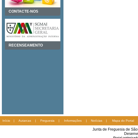
CONTACTE-NOS
RECENSEAMENTO
Início
|
Autarcas
|
Freguesia
|
Informações
|
Notícias
|
Mapa do Portal
Junta de Freguesia de Sã
Desenvo
Portal optimiza