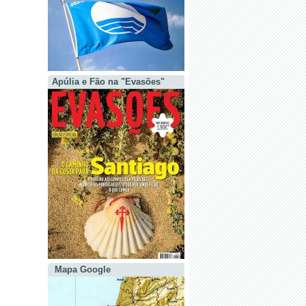
Apúlia e Fão na "Evasões"
Mapa Google