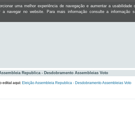
oporcionar uma melhor experiência de navegação e aumentar a usabilidad
ar a navegar no website. Para mais informação consulte a informação 
 Assembleia Republica - Desdobramento Assembleias Voto
 edital aqui:
Eleição Assembleia Republica - Desdobramento Assembleias Voto