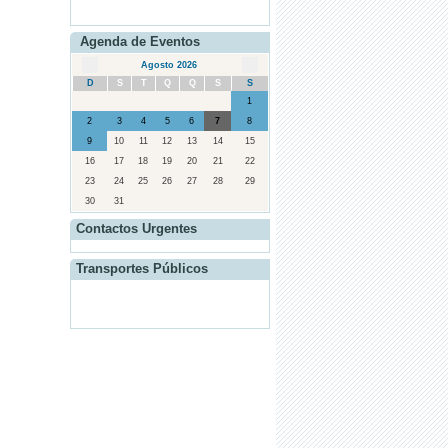
Agenda de Eventos
Agosto 2026
D
S
T
Q
Q
S
S
·
O legado de Maria José Acabado
1
2
3
4
5
6
7
8
9
10
11
12
13
14
15
16
17
18
19
20
21
22
23
24
25
26
27
28
29
30
31
·
O Jogo do Cântaro
Contactos Urgentes
Transportes Públicos
·
Plano de Atividades