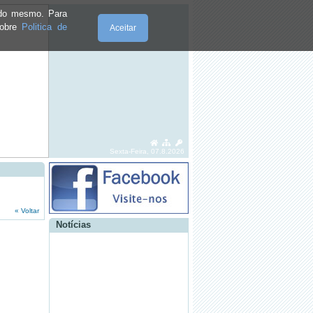
e do mesmo. Para
sobre
Politica de
Aceitar
Sexta-Feira, 07.8.2026
·
RECRUTAMENTO PARA A GUARDA
NACIONAL REPUBLICANA
·
CURSO PROFISSSIONAL DE
BOMBEIRO
« Voltar
Notícias
·
FESTAS EM HONRA DE SANTA
CATARINA