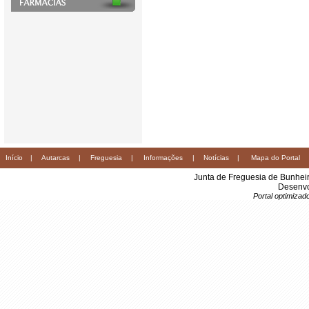
Início
|
Autarcas
|
Freguesia
|
Informações
|
Notícias
|
Mapa do Portal
Junta de Freguesia de Bunhei
Desenvo
Portal optimiza