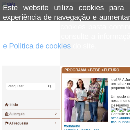
Este website utiliza cookies para
experiência de navegação e aumentar
aceitar o uso de cookies basta conti
mais informação consulte a informaç
e Política de cookies
do site.
PROGRAMA +BEBÉ +FUTURO
✨👶💛 A Jun
um cabaz no
pequeno Vic
Um gesto si
neste momen
Início
Desejamos m
Autarquia
Consulte o 
https://bunh
#soubunhei
A Freguesia
#bunheiro