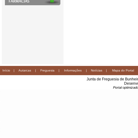
Início
|
Autarcas
|
Freguesia
|
Informações
|
Notícias
|
Mapa do Portal
Junta de Freguesia de Bunhei
Desenvo
Portal optimiza