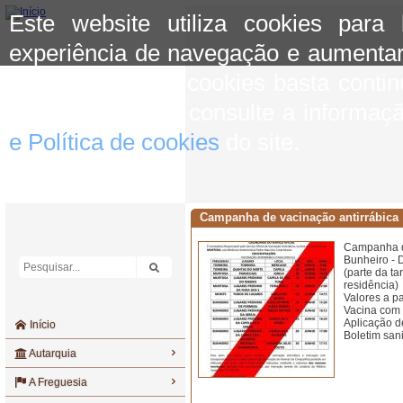
Este website utiliza cookies para
experiência de navegação e aumentar
aceitar o uso de cookies basta conti
mais informação consulte a informaç
e Política de cookies
do site.
Campanha de vacinação antirrábica
Campanha de
Bunheiro - 
(parte da ta
residência)
Valores a p
Vacina com 
Aplicação d
Início
Boletim sani
Autarquia
A Freguesia