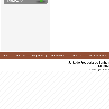
Início
|
Autarcas
|
Freguesia
|
Informações
|
Notícias
|
Mapa do Portal
Junta de Freguesia de Bunhei
Desenvo
Portal optimiza