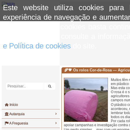
Este website utiliza cookies para
experiência de navegação e aumentar
aceitar o uso de cookies basta conti
mais informação consulte a informaç
e Política de cookies
do site.
🌾💗 Os rolos Cor-de-Rosa — Agricul
Muitos têm 
em plástico 
Mas esta co
O rosa é o 
agricultores
campos num
Início
O plástico 
aconteceu, 
lembrar tod
Autarquia
todos os dia
Por cada rol
A Freguesia
apoiar campanhas e investigação contra
Um gesto simples… mas com um enorme 