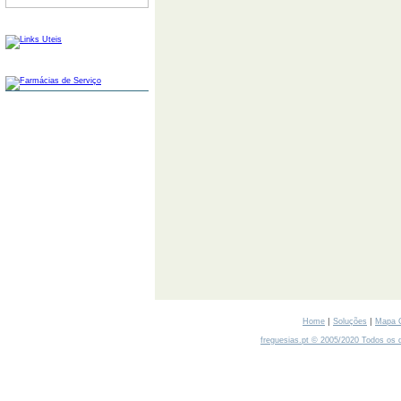
LINKS
FARMÁCIAS
|
|
Home
Soluções
Mapa 
freguesias.pt © 2005/2020 Todos os d