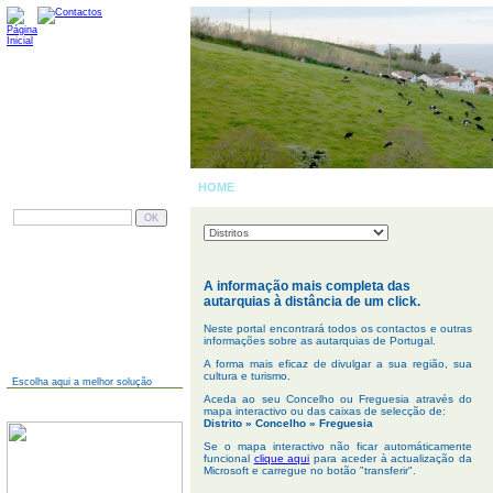
HOME
| PORTUGAL
PESQUISAR
AINDA NÃO TEM SITE?
A informação mais completa das
autarquias à distância de um click.
Neste portal encontrará todos os contactos e outras
informações sobre as autarquias de Portugal.
A forma mais eficaz de divulgar a sua região, sua
cultura e turismo.
Escolha aqui a melhor solução
Aceda ao seu Concelho ou Freguesia através do
JÁ TEM SITE?
mapa interactivo ou das caixas de selecção de:
Distrito » Concelho » Freguesia
Se o mapa interactivo não ficar automáticamente
funcional
clique aqui
para aceder à actualização da
Microsoft e carregue no botão "transferir".