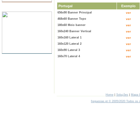
Portugal
Exemplo
SERVIDORES
656x90 Banner Principal
ver
468x60 Banner Topo
ver
180x60 Meio banner
ver
160x240 Banner Vertical
ver
160x160 Lateral 1
ver
160x120 Lateral 2
ver
160x90 Lateral 3
ver
160x70 Lateral 4
ver
|
|
Home
Soluções
Mapa 
freguesias.pt © 2005/2020 Todos os d