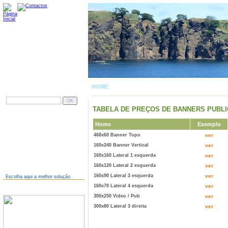
HOME
| PUBLICIDADE
PESQUISAR
TABELA DE PREÇOS DE BANNERS PUBLI
AINDA NÃO TEM SITE?
Home
Exemplo
468x60 Banner Topo
ver
160x240 Banner Vertical
ver
160x160 Lateral 1 esquerda
ver
160x120 Lateral 2 esquerda
ver
160x90 Lateral 3 esquerda
ver
Escolha aqui a melhor solução
160x70 Lateral 4 esquerda
ver
JÁ TEM SITE?
300x250 Video / Pub
ver
300x80 Lateral 3 direita
ver