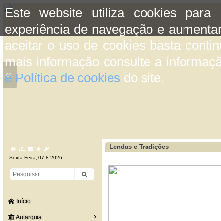
Este website utiliza cookies para
experiência de navegação e aumentar
aceitar o uso de cookies basta conti
mais informação consulte a informaç
«
e Política de cookies
do site.
Lendas e Tradições
Sexta-Feira, 07.8.2026
Início
Autarquia