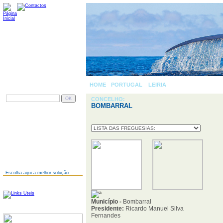
HOME
-
PORTUGAL
»
LEIRIA
» BOMBARRAL
PESQUISAR
CONCELHO:
BOMBARRAL
AINDA NÃO TEM SITE?
Escolha aqui a melhor solução
LINKS
Município -
Bombarral
Presidente:
Ricardo Manuel Silva
SERVIDORES
Fernandes