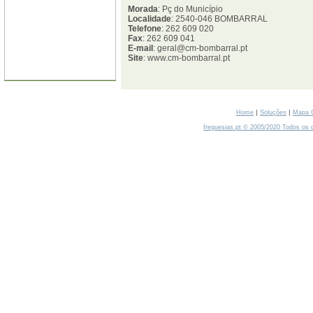
Morada
: Pç do Município
Localidade
: 2540-046 BOMBARRAL
Telefone
: 262 609 020
Fax
: 262 609 041
E-mail
: geral@cm-bombarral.pt
Site
: www.cm-bombarral.pt
|
|
Home
Soluções
Mapa 
freguesias.pt © 2005/2020 Todos os d