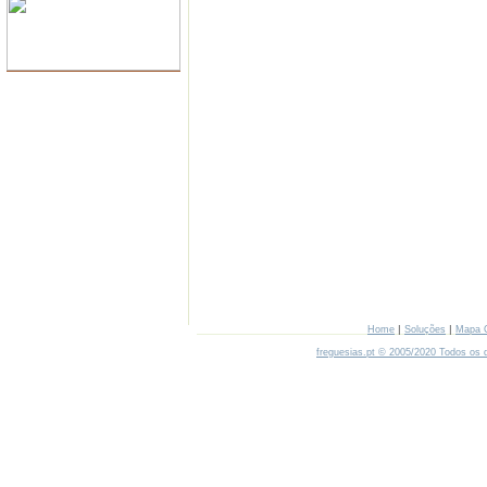
|
|
Home
Soluções
Mapa 
freguesias.pt © 2005/2020 Todos os d