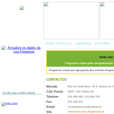
União das freguesias de
Romeira e Várzea
HOME
|
PORTUGAL
»
SANTARÉM
»
SANTARÉM
»
União das 
Freguesia criada pela reorganização 
AINDA NÃO TEM SITE?
Freguesia criada por agregação das extintas fregue
CONTACTOS
Morada
Rua do Casal Novo, Nº 3, Outeiro da 
Cód. Postal
2005 - 016 Várzea Str
Escolha aqui a melhor solução
Telefone
243 469 080; 243 469 758
LINKS
Fax
243 249 322
Email
uf.romeiravarzea@outlook.pt
Site
romeiraevarzea.freguesias.pt