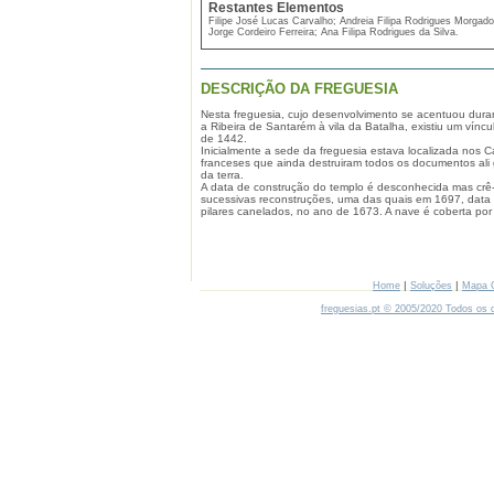
Restantes Elementos
Filipe José Lucas Carvalho; Andreia Filipa Rodrigues Morgad
Jorge Cordeiro Ferreira; Ana Filipa Rodrigues da Silva.
DESCRIÇÃO DA FREGUESIA
Nesta freguesia, cujo desenvolvimento se acentuou dura
a Ribeira de Santarém à vila da Batalha, existiu um vín
de 1442.
Inicialmente a sede da freguesia estava localizada nos C
franceses que ainda destruiram todos os documentos ali
da terra.
A data de construção do templo é desconhecida mas crê-s
sucessivas reconstruções, uma das quais em 1697, data g
pilares canelados, no ano de 1673. A nave é coberta por 
|
|
Home
Soluções
Mapa 
freguesias.pt © 2005/2020 Todos os d