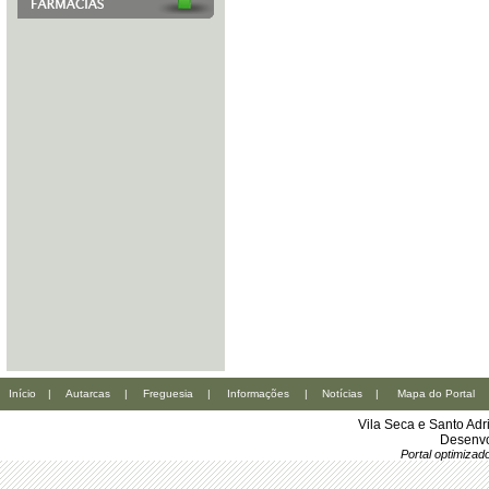
Início
|
Autarcas
|
Freguesia
|
Informações
|
Notícias
|
Mapa do Portal
Vila Seca e Santo Ad
Desenvo
Portal optimiza