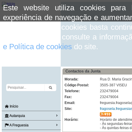
Este website utiliza cookies para
experiência de navegação e aumentar
aceitar o uso de cookies basta conti
mais informação consulte a informaç
e Política de cookies
do site.
Contactos da Junta
Morada:
Rua D. Maria Graci
Código Postal:
3505-387 VISEU
Telefone:
232479004
Fax:
232479004
Email:
freguesia.fragosel
Início
Site:
fragosela.freguesias
Autarquia
Horário:
Horário de atendime
- Às segundas-feir
A Freguesia
- Às quintas-feiras