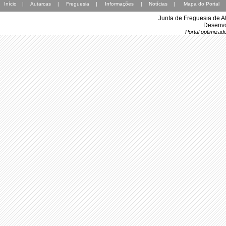
Início
|
Autarcas
|
Freguesia
|
Informações
|
Notícias
|
Mapa do Portal
Junta de Freguesia de A
Desenvo
Portal optimiza