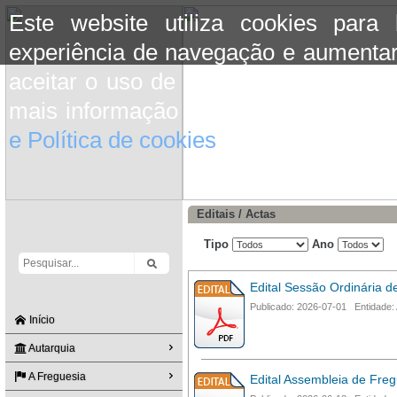
Este website utiliza cookies para
experiência de navegação e aumentar
aceitar o uso de cookies basta conti
mais informação consulte a informaç
e Política de cookies
do site.
Editais / Actas
Tipo
Ano
Edital Sessão Ordinária d
Publicado: 2026-07-01 Entidade:
Início
Autarquia
A Freguesia
Edital Assembleia de Freg