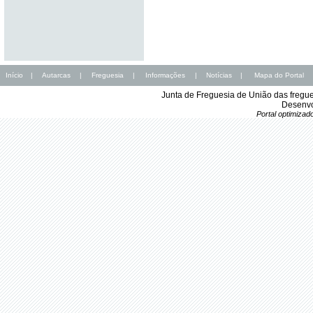
Início
|
Autarcas
|
Freguesia
|
Informações
|
Notícias
|
Mapa do Portal
Junta de Freguesia de União das fregu
Desenvo
Portal optimiza