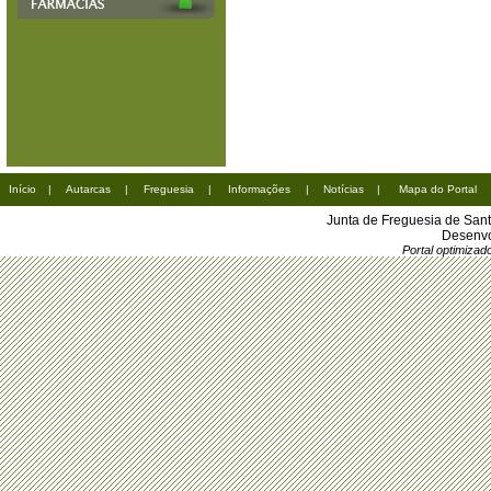
Início
|
Autarcas
|
Freguesia
|
Informações
|
Notícias
|
Mapa do Portal
Junta de Freguesia de San
Desenvo
Portal optimiza