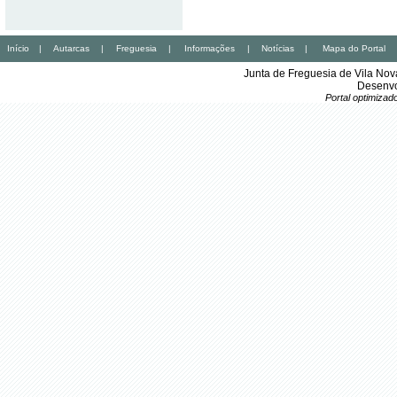
Início
|
Autarcas
|
Freguesia
|
Informações
|
Notícias
|
Mapa do Portal
Junta de Freguesia de Vila No
Desenvo
Portal optimiza