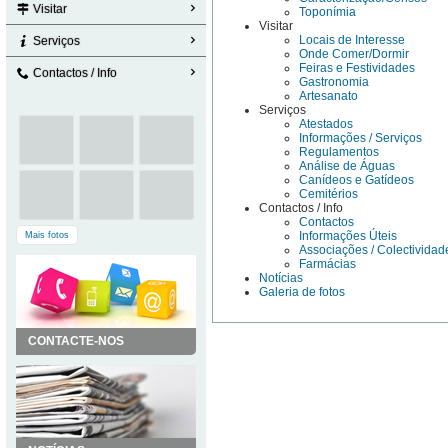
Visitar
Toponímia
Visitar
Locais de Interesse
Serviços
Onde Comer/Dormir
Feiras e Festividades
Contactos / Info
Gastronomia
Artesanato
Serviços
Atestados
Informações / Serviços
Regulamentos
Análise de Águas
Canídeos e Gatídeos
Cemitérios
Contactos / Info
Contactos
Informações Úteis
Mais fotos
Associações / Colectividad
Farmácias
Notícias
Galeria de fotos
CONTACTE-NOS