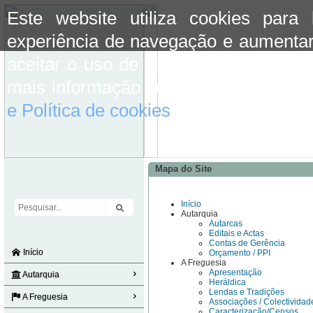
Este website utiliza cookies para
experiência de navegação e aumentar
aceitar o uso de cookies basta conti
mais informação consulte a informaç
e Política de cookies
do site.
Mapa do Site
Início
Autarquia
Autarcas
Editais e Actas
Contas de Gerência
Início
Orçamento / PPI
A Freguesia
Apresentação
Autarquia
Heráldica
Lendas e Tradições
A Freguesia
Associações / Colectividad
Caracterização/Censos