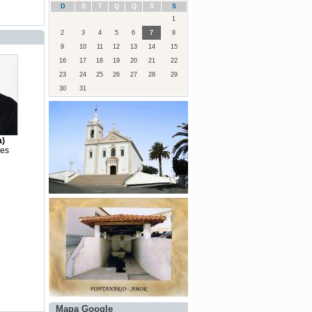
D
S
T
Q
Q
S
S
·
Edital Sessão Pública dia 22/12/2021
1
às 21h00
2
3
4
5
6
7
8
9
10
11
12
13
14
15
16
17
18
19
20
21
22
23
24
25
26
27
28
29
30
31
a)
ves
Mapa Google