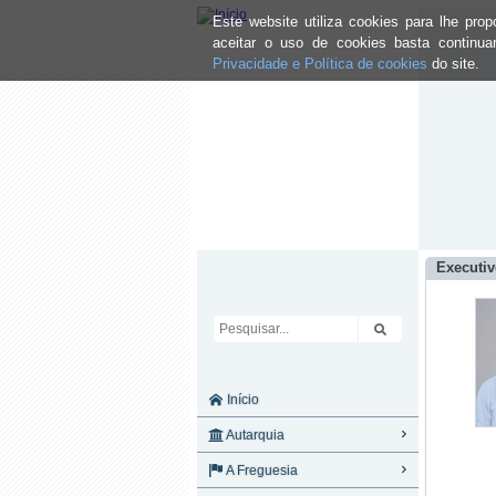
Este website utiliza cookies para lhe pr
aceitar o uso de cookies basta continu
Privacidade e Política de cookies
do site.
Executi
Início
Autarquia
A Freguesia