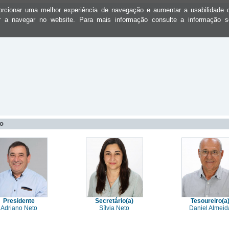
oporcionar uma melhor experiência de navegação e aumentar a usabilidad
ar a navegar no website. Para mais informação consulte a informação 
vo
Presidente
Secretário(a)
Tesoureiro(a
Adriano Neto
Sílvia Neto
Daniel Almeid