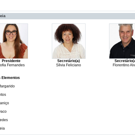
eia
Presidente
Secretário(a)
Secretário(
ofia Fernandes
Sílvia Feliciano
Florentino Al
s Elementos
argarido
ntos
aniço
vaco
uedes
eia