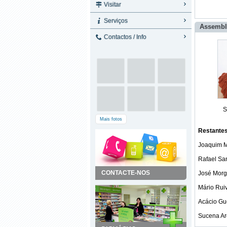
Visitar
Serviços
Assembl
Contactos / Info
S
Mais fotos
Restante
Joaquim M
Rafael Sa
CONTACTE-NOS
José Morg
Mário Rui
Acácio G
Sucena Ar