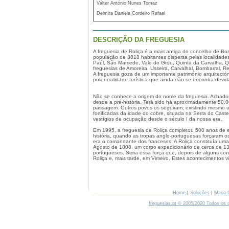
Válter António Nunes Tomaz
Delmira Daniela Cordeiro Rafael
DESCRIÇÃO DA FREGUESIA
A freguesia de Roliça é a mais antiga do concelho de 
população de 3818 habitantes dispersa pelas localidades
Paúl, São Mamede, Vale do Grou, Quinta da Carvalha, Quin
freguesias de Amoreira, Usseira, Carvalhal, Bombarral,
A freguesia goza de um importante património arquitectó
potencialidade turística que ainda não se encontra devi
Não se conhece a origem do nome da freguesia. Achado
desde a pré-história. Terá sido há aproximadamente 50.
passagem. Outros povos os seguiram, existindo mesmo um
fortificadas da idade do cobre, situada na Serra do Cas
vestígios de ocupação desde o século I da nossa era.
Em 1995, a freguesia de Roliça completou 500 anos de e
história, quando as tropas anglo-portuguesas forçaram o
era o comandante dos franceses. A Roliça constituía uma
Agosto de 1808, um corpo expedicionário de cerca de 1
portugueses. Seria essa força que, depois de alguns co
Roliça e, mais tarde, em Vimeiro. Estes acontecimentos v
|
|
Home
Soluções
Mapa 
freguesias.pt © 2005/2020 Todos os d