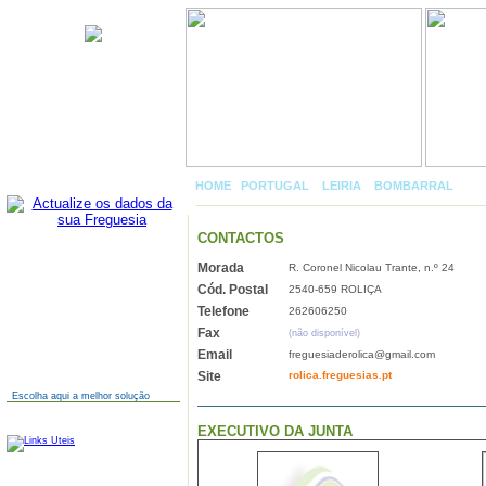
Roliça
HOME
|
PORTUGAL
»
LEIRIA
»
BOMBARRAL
»
RO
CONTACTOS
Morada
R. Coronel Nicolau Trante, n.º 24
AINDA NÃO TEM SITE?
Cód. Postal
2540-659 ROLIÇA
Telefone
262606250
Fax
(não disponível)
Email
freguesiaderolica@gmail.com
Site
rolica.freguesias.pt
Escolha aqui a melhor solução
LINKS
EXECUTIVO DA JUNTA