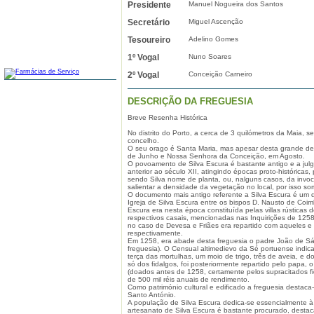
Presidente
Manuel Nogueira dos Santos
Secretário
Miguel Ascenção
Tesoureiro
Adelino Gomes
1º Vogal
Nuno Soares
FARMÁCIAS
2º Vogal
Conceição Carneiro
DESCRIÇÃO DA FREGUESIA
Breve Resenha Histórica
No distrito do Porto, a cerca de 3 quilómetros da Maia, 
concelho.
O seu orago é Santa Maria, mas apesar desta grande de
de Junho e Nossa Senhora da Conceição, em Agosto.
O povoamento de Silva Escura é bastante antigo e a jul
anterior ao século XII, atingindo épocas proto-histórica
sendo Silva nome de planta, ou, nalguns casos, da invoc
salientar a densidade da vegetação no local, por isso so
O documento mais antigo referente a Silva Escura é um 
Igreja de Silva Escura entre os bispos D. Nausto de Coimbr
Escura era nesta época constituída pelas villas rústicas d
respectivos casais, mencionadas nas Inquirições de 1258. 
no caso de Devesa e Friães era repartido com aqueles e
respectivamente.
Em 1258, era abade desta freguesia o padre João de Sá -
freguesia). O Censual altimedievo da Sé portuense indica
terça das mortulhas, um moio de trigo, três de aveia, e 
só dos fidalgos, foi posteriormente repartido pelo papa, 
(doados antes de 1258, certamente pelos supracitados f
de 500 mil réis anuais de rendimento.
Como património cultural e edificado a freguesia destaca-
Santo António.
A população de Silva Escura dedica-se essencialmente à m
artesanato de Silva Escura é bastante procurado, destac