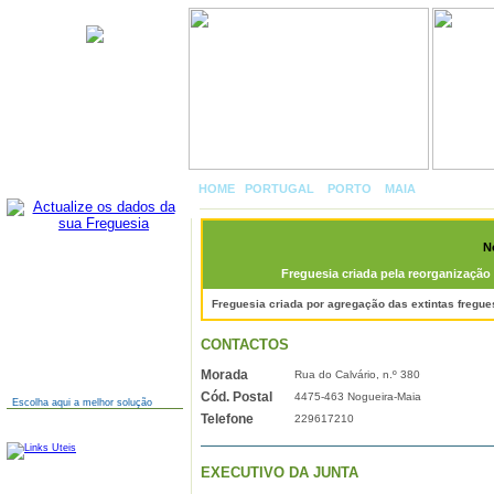
Nogueira e Silva Escura
HOME
|
PORTUGAL
»
PORTO
»
MAIA
»
NOGUEIRA
N
Freguesia criada pela reorganização 
AINDA NÃO TEM SITE?
Freguesia criada por agregação das extintas fregue
CONTACTOS
Morada
Rua do Calvário, n.º 380
Cód. Postal
4475-463 Nogueira-Maia
Escolha aqui a melhor solução
Telefone
229617210
LINKS
EXECUTIVO DA JUNTA