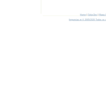
|
|
Home
Soluções
Mapa 
freguesias.pt © 2005/2020 Todos os d