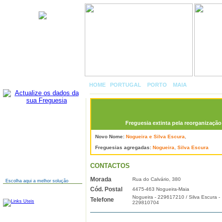
Nogueira
HOME
|
PORTUGAL
»
PORTO
»
MAIA
»
NOGUEIR
Freguesia extinta pela reorganização 
AINDA NÃO TEM SITE?
Novo Nome:
Nogueira e Silva Escura
,
Freguesias agregadas:
Nogueira
,
Silva Escura
CONTACTOS
Morada
Rua do Calvário, 380
Escolha aqui a melhor solução
Cód. Postal
4475-463 Nogueira-Maia
LINKS
Nogueira - 229617210 / Silva Escura -
Telefone
229810704