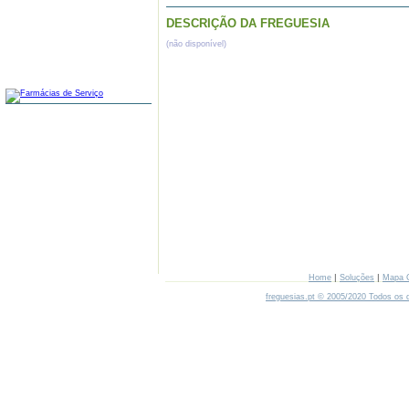
DESCRIÇÃO DA FREGUESIA
(não disponível)
FARMÁCIAS
|
|
Home
Soluções
Mapa 
freguesias.pt © 2005/2020 Todos os d