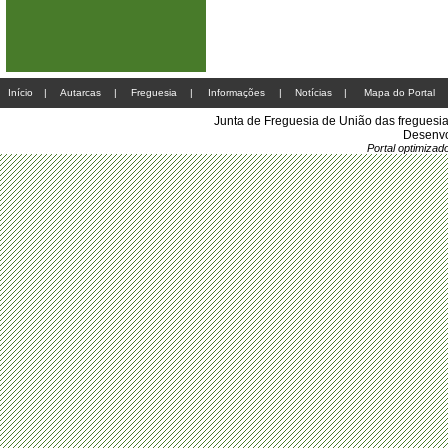
Início
|
Autarcas
|
Freguesia
|
Informações
|
Notícias
|
Mapa do Portal
Junta de Freguesia de União das freguesi
Desenvo
Portal optimiza