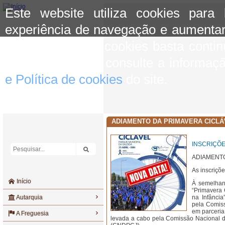
Este website utiliza cookies para
experiência de navegação e aumentar
aceitar o uso de cookies basta conti
mais informação consulte a informaç
e Política de cookies
do site.
ADIAMENTO DA PRIMAVERA CICLÁV
INSCRIÇÕE
ADIAMENTO
As inscriçõe
Início
À semelhan
“Primavera 
Autarquia
na Infância
pela Comis
em parceria
A Freguesia
levada a cabo pela Comissão Nacional d