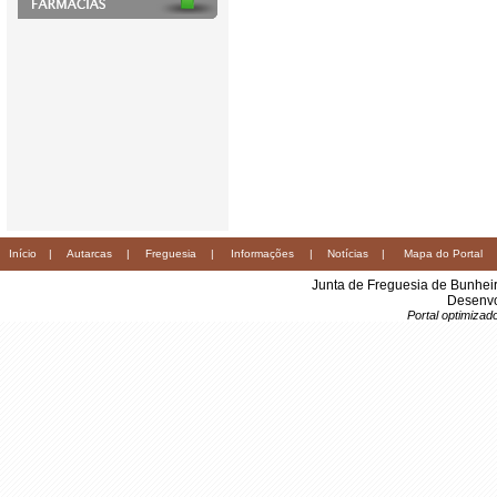
Início
|
Autarcas
|
Freguesia
|
Informações
|
Notícias
|
Mapa do Portal
Junta de Freguesia de Bunhei
Desenvo
Portal optimiza