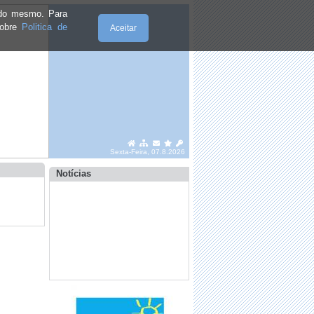
e do mesmo. Para
sobre
Politica de
Aceitar
·
Início do Ano Hidrológico -
Recomendações
Sexta-Feira, 07.8.2026
·
Precisa de alterar a morada do Cartão
de Cidadão?
Notícias
·
Dados biométricos
·
Sabia que pode renovar online o seu
Cartão de Cidadão sem sair d
·
Vacinação para a população sem
número de utente