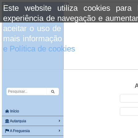
Este website utiliza cookies para
experiência de navegação e aumentar
aceitar o uso de cookies basta conti
mais informação consulte a informaç
e Política de cookies
do site.
A
Início
Autarquia
A Freguesia