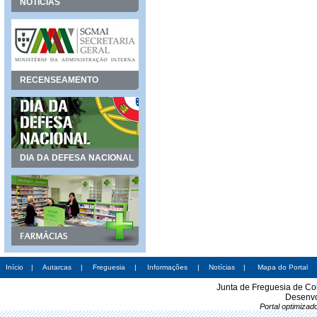
NOTÍCIAS
RECENSEAMENTO
DIA DA DEFESA NACIONAL
Início
|
Autarcas
|
Freguesia
|
Informações
|
Notícias
|
Mapa do Portal
Junta de Freguesia de Co
Desenvo
Portal optimiza