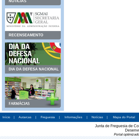
NOTÍCIAS
RECENSEAMENTO
DIA DA DEFESA NACIONAL
Início
|
Autarcas
|
Freguesia
|
Informações
|
Notícias
|
Mapa do Portal
Junta de Freguesia de Co
Desenvo
Portal optimiza