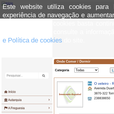
Este website utiliza cookies para
experiência de navegação e aumentar
aceitar o uso de cookies basta conti
mais informação consulte a informaç
e Política de cookies
do site.
Onde Comer / Dormir
Categoria
O veleiro - 
Avenida Duar
Início
3870-322 Torr
238838650
Autarquia
A Freguesia