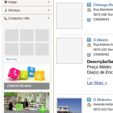
Visitar
Chávega Mar
Rua Marinhei
Serviços
3870-348 Torr
Contactos / Info
234838544
O Alberto
Rua António A
3870-320 Torr
234838492
Mais fotos
Descrição/Se
Preço Médio:
Dia(s) de En
...
Ler Mais +
CONTACTE-NOS
O Moliceiro
Avenida Hintz
3870-323 Torr