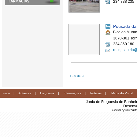
234 838 235
Pousada da
Bico do Muran
3870-301 Torr
234 860 180
recepcao.ria
1 - 5 de 20
Início
|
Autarcas
|
Freguesia
|
Informações
|
Notícias
|
Mapa do Portal
Junta de Freguesia de Bunhei
Desenvo
Portal optimiza