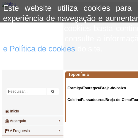
Este website utiliza cookies para
experiência de navegação e aumentar
aceitar o uso de cookies basta conti
mais informação consulte a informaç
e Política de cookies
do site.
Toponímia
Formiga/Touregas/Breja-de-baixo
Celeiro/Passadouros/Breja-de-Cima/To
Início
Autarquia
A Freguesia