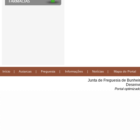
Início
|
Autarcas
|
Freguesia
|
Informações
|
Notícias
|
Mapa do Portal
Junta de Freguesia de Bunhei
Desenvo
Portal optimiza