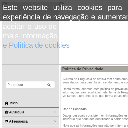
Este website utiliza cookies para
experiência de navegação e aumentar
aceitar o uso de cookies basta conti
mais informação consulte a informaç
e Política de cookies
do site.
Política de Privacidade
A Junta de Freguesia de Atalaia tem como empe
seus dados pessoais. Assim sendo, tanto a sua
Desta forma, criamos esta política de privacid
informações são recolhidas pela Junta de Freg
visitantes e terceiros e de que forma estas inf
Início
Dados Pessoais
Autarquia
Dados pessoais consistem em informações espe
indivíduo que pode ser identificado a partir de
A Freguesia
Note que as informações que não permitem a id