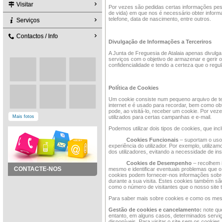
Visitar
Por vezes são pedidas certas informações pes
de vida) em que nos é necessário obter infor
telefone, data de nascimento, entre outros.
Serviços
Contactos / Info
Divulgação de Informações a Terceriros
A Junta de Freguesia de Atalaia apenas divulga
serviços com o objetivo de armazenar e gerir o
confidencialidade e tendo a certeza que o reg
Política de Cookies
Um cookie consiste num pequeno arquivo de tex
internet e é usado para recordar, bem como obt
pode, ao visitá-lo, receber um cookie. Por vez
Mais fotos
utilizados para certas campanhas e e-mail.
Podemos utilizar dois tipos de cookies, que inc
Cookies Funcionais
– suportam o uso 
experiência do utilizador. Por exemplo, utiliza
dos utilizadores, evitando a necessidade de i
Cookies de Desempenho
– recolhem i
CONTACTE-NOS
mesmo e identificar eventuais problemas que o 
cookies podem fornecer-nos informações sobre 
durante a sua visita. Estes cookies também são 
como o número de visitantes que o nosso site 
Para saber mais sobre cookies e como os mesm
Gestão de cookies e cancelamento:
note qu
entanto, em alguns casos, determinados servi
disponíveis. Para visitar o site sem os cookies