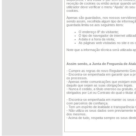
receção de cookies ou então avisar quando um 
utilizador deve verificar o menu “Ajuda” do se
cookies.
Apenas são guardados, nos nossos servidores, 
sendo assim, recolhida algum tipo de informação
guardada limita-se aos seguintes itens:
O endereço IP do visitante;
O tipo de navegador de internet utiliza
A data e a hora da visita;
As páginas web visitadas no site e o
Note que a informação técnica será utilizada ap
Assim sendo, a Junta de Freguesia de Atala
- Cumpre as regras do novo Regulamento Gera
- Encontra-se empenhada em garantir que a pr
os processos.
- Apenas emite comunicações que estejam estr
daquilo que sejam as suas obrigações legais.
- Nunca é cedido, a título oneroso ou gratuit
obrigados por Lei ou Contrato do qual o titular 
- Encontra-se empenhada em manter os seus da
com parceiros de confiança.
- Tem um espírito de lealdade e transparência 
- Não utiliza os seus dados sem previamente ter
dos mesmos.
- Acima de tudo, respeita sempre os seus direit