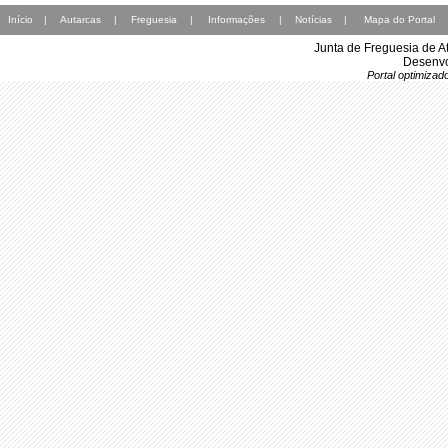
Início
|
Autarcas
|
Freguesia
|
Informações
|
Notícias
|
Mapa do Portal
Junta de Freguesia de A
Desenvo
Portal optimiza