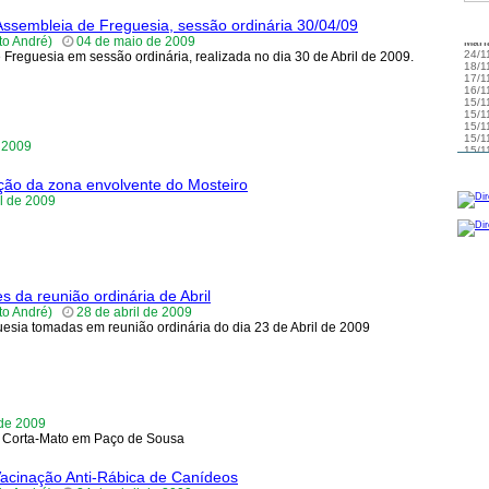
10/1
09/0
Assembleia de Freguesia, sessão ordinária 30/04/09
ACT
09/0
nto André)
04 de maio de 2009
09/0
Freguesia em sessão ordinária, realizada no dia 30 de Abril de 2009.
08/0
08/0
03/0
e 2009
ação da zona envolvente do Mosteiro
l de 2009
 da reunião ordinária de Abril
nto André)
28 de abril de 2009
esia tomadas em reunião ordinária do dia 23 de Abril de 2009
 de 2009
e Corta-Mato em Paço de Sousa
Vacinação Anti-Rábica de Canídeos