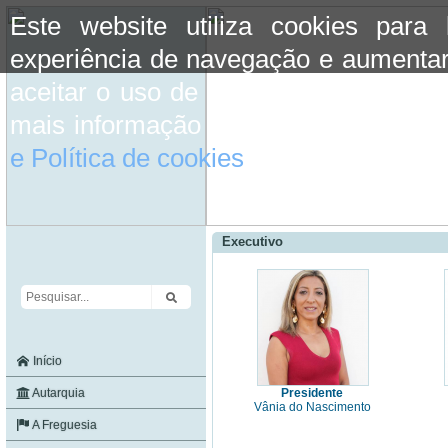
Este website utiliza cookies para
experiência de navegação e aumentar
aceitar o uso de cookies basta conti
mais informação consulte a informaç
e Política de cookies
do site.
Executivo
Início
Autarquia
Presidente
Vânia do Nascimento
A Freguesia