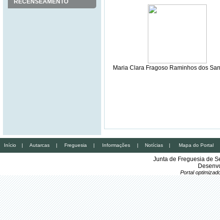
RECENSEAMENTO
Maria Clara Fragoso Raminhos dos San
Início
|
Autarcas
|
Freguesia
|
Informações
|
Notícias
|
Mapa do Portal
Junta de Freguesia de S
Desenvo
Portal optimiza