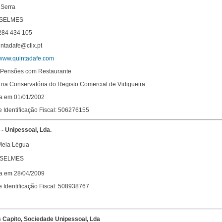
 Serra
 SELMES
 284 434 105
intadafe@clix.pt
/www.quintadafe.com
: Pensões com Restaurante
na Conservatória do Registo Comercial de Vidigueira.
da em 01/01/2002
 Identificação Fiscal: 506276155
 - Unipessoal, Lda.
Meia Légua
 SELMES
da em 28/04/2009
 Identificação Fiscal: 508938767
s Capito, Sociedade Unipessoal, Lda