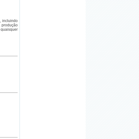
, incluindo
a produção
 quaisquer