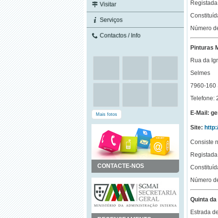
Registada 
Visitar
Constituí
Serviços
Número de
Contactos / Info
Pinturas 
Rua da Igr
Selmes
7960-160
Telefone:
E-Mail: g
Mais fotos
Site:
http
Consiste n
Registada 
CONTACTE-NOS
Constituí
Número de
Quinta da 
Estrada de