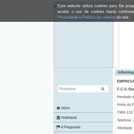
Este website utiliza cookies para lhe pr
aceitar o uso de cookies basta continu
Privacidade e Política de cookies
do site.
Informaç
EMPRESA
C.C.V.-So
Herdade d
Horta da P
Início
7960-132
Autarquia
Telefone:
A Freguesia
Atividade: