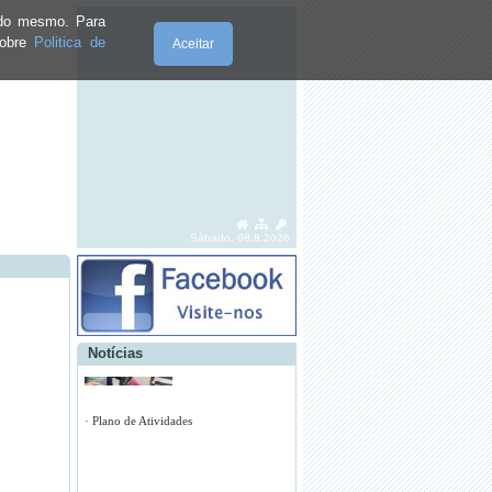
e do mesmo. Para
sobre
Politica de
Aceitar
·
RECRUTAMENTO PARA A GUARDA
NACIONAL REPUBLICANA
·
CURSO PROFISSSIONAL DE
Sábado, 08.8.2026
BOMBEIRO
Notícias
·
FESTAS EM HONRA DE SANTA
CATARINA