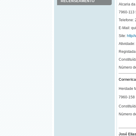
RECENSEAMENTO
Alcaria da
7960-113
Telefone:
E-Mail: qu
Site:
http/
Atividade
Registada 
Constituí
Número de
Cornerica
Herdade 
7960-158
Constituí
Número de
José Elia