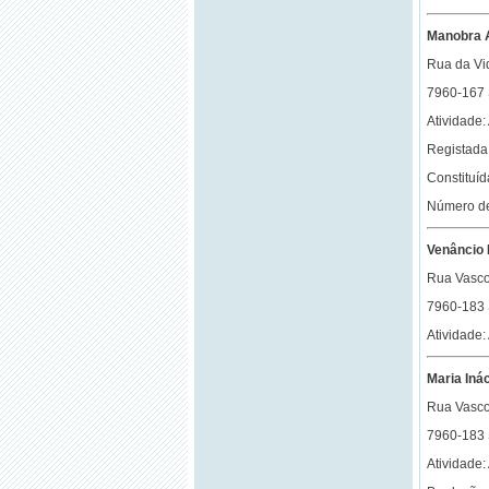
Manobra A
Rua da Vid
7960-167
Atividade:
Registada 
Constituí
Número de
Venâncio 
Rua Vasc
7960-183
Atividade:
Maria Iná
Rua Vasco
7960-183
Atividade: