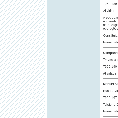
7960-189
Atividade: 
A sociedad
nomeadame
de energi
operações 
Constituí
Número de
Companhia
Travessa 
7960-190
Atividade: 
Manuel Si
Rua da Vid
7960-167
Telefone:
Número de