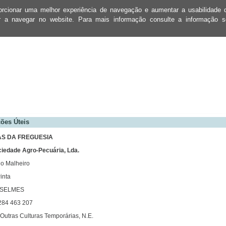
oporcionar uma melhor experiência de navegação e aumentar a usabilidad
ar a navegar no website. Para mais informação consulte a informação 
ões Úteis
S DA FREGUESIA
ciedade Agro-Pecuária, Lda.
o Malheiro
inta
 SELMES
 284 463 207
 Outras Culturas Temporárias, N.E.