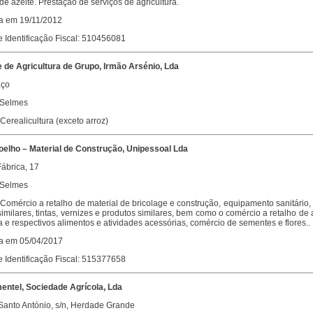
e azeite. Prestação de serviços de agricultura.
da em 19/11/2012
 Identificação Fiscal: 510456081
 de Agricultura de Grupo, Irmão Arsénio, Lda
aço
 Selmes
 Cerealicultura (exceto arroz)
Coelho – Material de Construção, Unipessoal Lda
ábrica, 17
 Selmes
 Comércio a retalho de material de bricolage e construção, equipamento sanitário, 
similares, tintas, vernizes e produtos similares, bem como o comércio a retalho de
e respectivos alimentos e atividades acessórias, comércio de sementes e flores..
da em 05/04/2017
 Identificação Fiscal: 515377658
entel, Sociedade Agrícola, Lda
Santo António, s/n, Herdade Grande