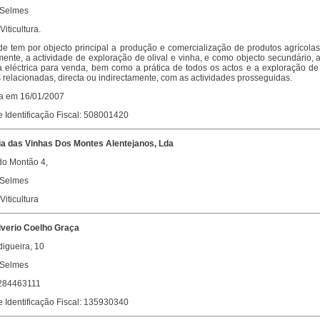
 Selmes
Viticultura.
e tem por objecto principal a produção e comercialização de produtos agrícolas
nte, a actividade de exploração de olival e vinha, e como objecto secundário, 
a eléctrica para venda, bem como a prática de todos os actos e a exploração de
relacionadas, directa ou indirectamente, com as actividades prosseguidas.
da em 16/01/2007
 Identificação Fiscal: 508001420
 das Vinhas Dos Montes Alentejanos, Lda
do Montão 4,
 Selmes
Viticultura
lverio Coelho Graça
igueira, 10
 Selmes
 284463111
 Identificação Fiscal: 135930340