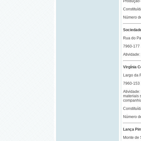
Produção d
Constituí
Número de
Sociedade
Rua do P
7960-177
Atividade:
Virgínia 
Largo da F
7960-153
Atividade:
materiais 
companhia 
Constituí
Número de
Lança Pim
Monte de 