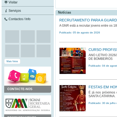
Visitar
Serviços
Notícias
Contactos / Info
RECRUTAMENTO PARA A GUARD
A GNR está a recrutar jovens entre os 1
Publicado: 05 de agosto de 2026
CURSO PROFIS
ANO LETIVO 2026
DE BOMBEIROS
Mais fotos
Publicado: 04 de agos
FESTAS EM HON
CONTACTE-NOS
É já nos próximos 
SANTA CATARINA.
Publicado: 30 de julho