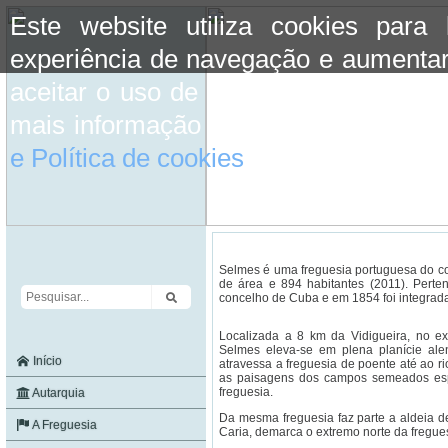
Este website utiliza cookies para
experiência de navegação e aumentar
aceitar o uso de cookies basta conti
mais informação consulte a informaç
e Política de cookies
do site.
Selmes é uma freguesia portuguesa do co
de área e 894 habitantes (2011). Perte
concelho de Cuba e em 1854 foi integrada
Localizada a 8 km da Vidigueira, no e
Selmes eleva-se em plena planície ale
Início
atravessa a freguesia de poente até ao 
as paisagens dos campos semeados es
freguesia.
Autarquia
Da mesma freguesia faz parte a aldeia d
A Freguesia
Caria, demarca o extremo norte da fregue