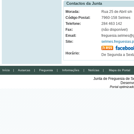
Contactos da Junta
Morada:
Rua 25 de Abril s/n
Código Postal:
7960-158 Selmes
Telefone:
284 463 142
Fax:
(não disponível)
Email:
freguesia.selmes@
Site:
selmes.freguesias.p
Horário:
De Segunda a Sexta
Início
|
Autarcas
|
Freguesia
|
Informações
|
Notícias
|
Mapa do Portal
Junta de Freguesia de S
Desenvo
Portal optimiza