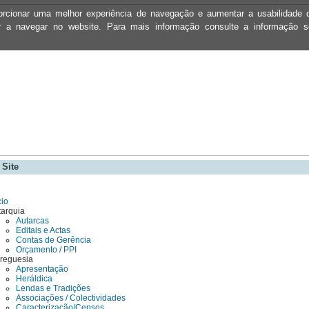
oporcionar uma melhor experiência de navegação e aumentar a usabilidad
ar a navegar no website. Para mais informação consulte a informação 
Site
cio
tarquia
Autarcas
Editais e Actas
Contas de Gerência
Orçamento / PPI
Freguesia
Apresentação
Heráldica
Lendas e Tradições
Associações / Colectividades
Caracterização/Censos