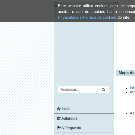
Este website utiliza cookies para lhe pr
aceitar o uso de cookies basta continu
Privacidade e Política de cookies
do site.
Mapa do 
Iní
Au
Início
A 
Autarquia
A Freguesia