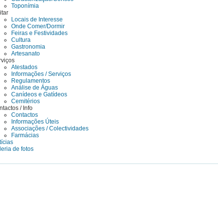
Toponímia
itar
Locais de Interesse
Onde Comer/Dormir
Feiras e Festividades
Cultura
Gastronomia
Artesanato
rviços
Atestados
Informações / Serviços
Regulamentos
Análise de Águas
Canídeos e Gatídeos
Cemitérios
tactos / Info
Contactos
Informações Úteis
Associações / Colectividades
Farmácias
ícias
eria de fotos